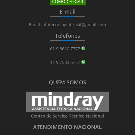
COMO CHEGAR
_______
_________
_______
E-mail
_______
_________
_______
Email: atntecnologiabrasil@gmail.com
Telefones
_______
_________
_______
62 9 8610 7777
11 9 7533 5757
QUEM SOMOS
_______
_________
_______
Centro de Serviço Técnico Nacional
ATENDIMENTO NACIONAL
_______
_________
_______