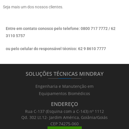
Seja mais um dos nossos clientes.
Entre em contato conosco pelo telefone: 0800 717 7772 / 62
3110 5757
ou pelo celular do responsável técnico: 62 9 8610 7777
SOLUÇÕES TÉCNICAS MINDRAY
_______
_________
_______
Engenharia e Manutenção em
Equipamentos Biomédicos
ENDEREÇO
Rua C-137 (Esquina com a C-143) nº 1112
Qd. 302 Lt.12- Jardim América, Goiânia/Goiás
CEP 74275-060