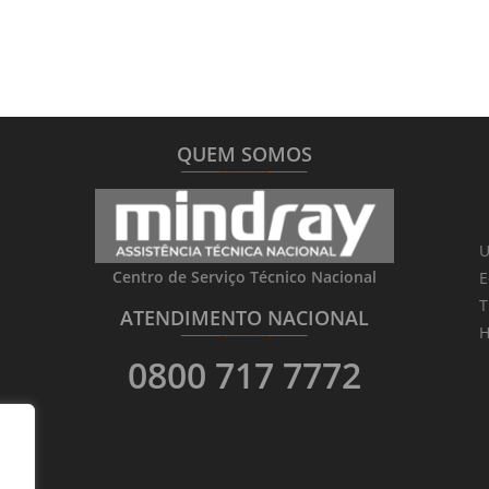
QUEM SOMOS
_______
_________
_______
U
Centro de Serviço Técnico Nacional
E
T
ATENDIMENTO NACIONAL
_______
_________
_______
H
0800 717 7772