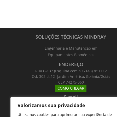
SOLUÇÕES TÉCNICAS MINDRAY
_______
_________
_______
Engenharia e Manutenção em
Equipamentos Biomédicos
ENDEREÇO
Rua C-137 (Esquina com a C-143) nº 1112
Qd. 302 Lt.12- Jardim América, Goiânia/Goiás
CEP 74275-060
COMO CHEGAR
_______
_________
_______
E-mail
_______
_________
_______
Valorizamos sua privacidade
Email: atntecnologiabrasil@gmail.com
Utilizamos cookies para aprimorar sua experiência de