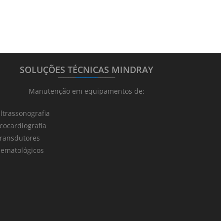
SOLUÇÕES TÉCNICAS MINDRAY
_______
_________
_______
Manutenção em equipamentos de:
ltrassonografia
cocardiografia
ransdutores
ematológicos