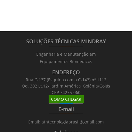
SOLUÇÕES TÉCNICAS MINDRAY
_______
_________
_______
Engenharia e Manutenção em
Equipamentos Biomédicos
ENDEREÇO
Rua C-137 (Esquina com a C-143) nº 1112
Qd. 302 Lt.12- Jardim América, Goiânia/Goiás
CEP 74275-060
COMO CHEGAR
_______
_________
_______
E-mail
_______
_________
_______
Email: atntecnologiabrasil@gmail.com