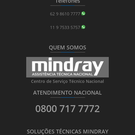
Telefones
_______
_________
_______
62 9 8610 7777
11 9 7533 5757
QUEM SOMOS
_______
_________
_______
Centro de Serviço Técnico Nacional
ATENDIMENTO NACIONAL
_______
_________
_______
0800 717 7772
SOLUÇÕES TÉCNICAS MINDRAY
_______
_________
_______