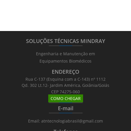
SOLUÇÕES TÉCNICAS MINDRAY
_______
_________
_______
Engenharia e Manutenção em
Equipamentos Biomédicos
ENDEREÇO
Rua C-137 (Esquina com a C-143) nº 1112
Qd. 302 Lt.12- Jardim América, Goiânia/Goiás
CEP 74275-060
COMO CHEGAR
_______
_________
_______
E-mail
_______
_________
_______
Email: atntecnologiabrasil@gmail.com