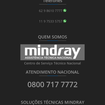
Telefones
_______
_________
_______
62 9 8610 7777
11 9 7533 5757
QUEM SOMOS
_______
_________
_______
Centro de Serviço Técnico Nacional
ATENDIMENTO NACIONAL
_______
_________
_______
0800 717 7772
SOLUÇÕES TÉCNICAS MINDRAY
_______
_________
_______