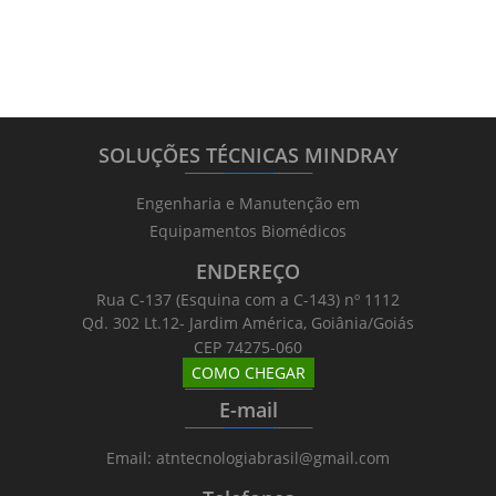
SOLUÇÕES TÉCNICAS MINDRAY
_______
_________
_______
Engenharia e Manutenção em
Equipamentos Biomédicos
ENDEREÇO
Rua C-137 (Esquina com a C-143) nº 1112
Qd. 302 Lt.12- Jardim América, Goiânia/Goiás
CEP 74275-060
COMO CHEGAR
_______
_________
_______
E-mail
_______
_________
_______
Email: atntecnologiabrasil@gmail.com