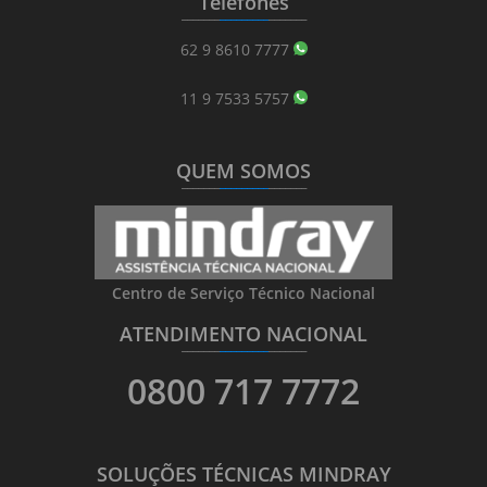
Telefones
_______
_________
_______
62 9 8610 7777
11 9 7533 5757
QUEM SOMOS
_______
_________
_______
Centro de Serviço Técnico Nacional
ATENDIMENTO NACIONAL
_______
_________
_______
0800 717 7772
SOLUÇÕES TÉCNICAS MINDRAY
_______
_________
_______