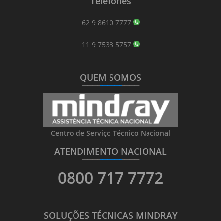
Telefones
_______
_________
_______
62 9 8610 7777
11 9 7533 5757
QUEM SOMOS
_______
_________
_______
Centro de Serviço Técnico Nacional
ATENDIMENTO NACIONAL
_______
_________
_______
0800 717 7772
SOLUÇÕES TÉCNICAS MINDRAY
_______
_________
_______