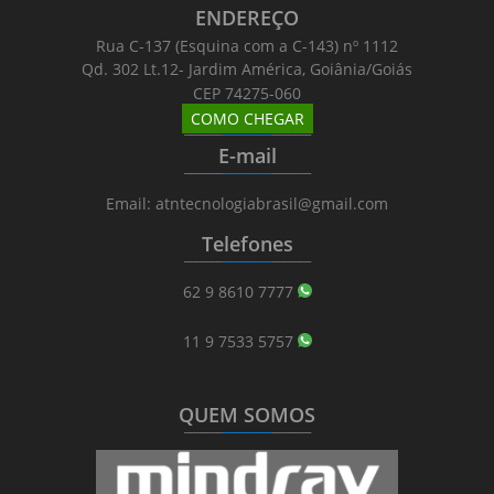
ENDEREÇO
Rua C-137 (Esquina com a C-143) nº 1112
Qd. 302 Lt.12- Jardim América, Goiânia/Goiás
CEP 74275-060
COMO CHEGAR
_______
_________
_______
E-mail
_______
_________
_______
Email: atntecnologiabrasil@gmail.com
Telefones
_______
_________
_______
62 9 8610 7777
11 9 7533 5757
QUEM SOMOS
_______
_________
_______