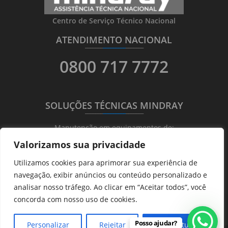
Centro de Serviço Técnico Nacional
ATENDIMENTO NACIONAL
_______
_________
_______
0800 717 7772
SOLUÇÕES TÉCNICAS MINDRAY
_______
_________
_______
Manutenção em equipamentos de:
Valorizamos sua privacidade
Ultrassonografia
Utilizamos cookies para aprimorar sua experiência de
Ecocardiografia
navegação, exibir anúncios ou conteúdo personalizado e
Transdutores
analisar nosso tráfego. Ao clicar em “Aceitar todos”, você
Hematológicos
concorda com nosso uso de cookies.
Posso ajudar?
Personalizar
Rejeitar
Aceitar tudo