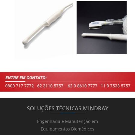
SOLUÇÕES TÉCNICAS MINDRAY
_______
_________
_______
Engenharia e Manutenção em
Equipamentos Biomédicos