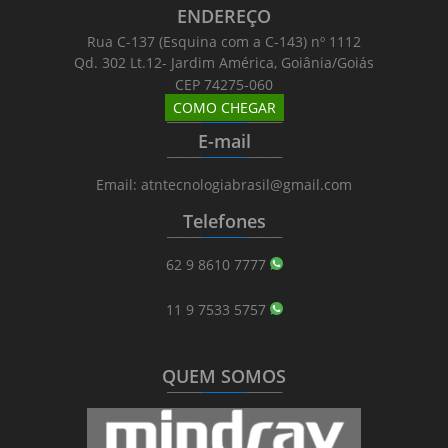
ENDEREÇO
Rua C-137 (Esquina com a C-143) nº 1112
Qd. 302 Lt.12- Jardim América, Goiânia/Goiás
CEP 74275-060
COMO CHEGAR
_______
_________
_______
E-mail
_______
_________
_______
Email: atntecnologiabrasil@gmail.com
Telefones
_______
_________
_______
62 9 8610 7777
11 9 7533 5757
QUEM SOMOS
_______
_________
_______