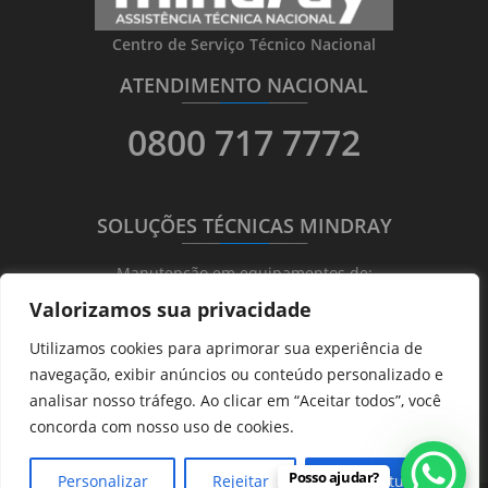
Centro de Serviço Técnico Nacional
ATENDIMENTO NACIONAL
_______
_________
_______
0800 717 7772
SOLUÇÕES TÉCNICAS MINDRAY
_______
_________
_______
Manutenção em equipamentos de:
Valorizamos sua privacidade
Ultrassonografia
Utilizamos cookies para aprimorar sua experiência de
Ecocardiografia
navegação, exibir anúncios ou conteúdo personalizado e
Transdutores
analisar nosso tráfego. Ao clicar em “Aceitar todos”, você
Hematológicos
concorda com nosso uso de cookies.
Posso ajudar?
Personalizar
Rejeitar
Aceitar tudo