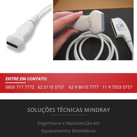
SOLUÇÕES TÉCNICAS MINDRAY
_______
_________
_______
Engenharia e Manutenção em
Equipamentos Biomédicos