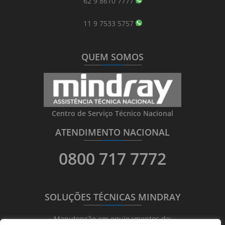
62 9 8610 7777
11 9 7533 5757
QUEM SOMOS
_______
_________
_______
Centro de Serviço Técnico Nacional
ATENDIMENTO NACIONAL
_______
_________
_______
0800 717 7772
SOLUÇÕES TÉCNICAS MINDRAY
_______
_________
_______
Manutenção em equipamentos de: