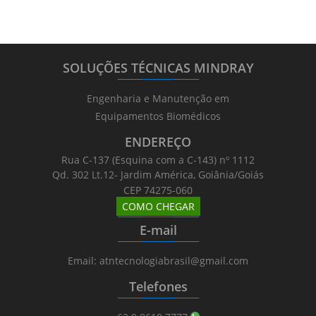
SOLUÇÕES TÉCNICAS MINDRAY
_______
_________
_______
Engenharia e Manutenção em
Equipamentos Biomédicos
ENDEREÇO
Rua C-137 (Esquina com a C-143) nº 1112
Qd. 302 Lt.12- Jardim América, Goiânia/Goiás
CEP 74275-060
COMO CHEGAR
_______
_________
_______
E-mail
_______
_________
_______
Email: atntecnologiabrasil@gmail.com
Telefones
_______
_________
_______