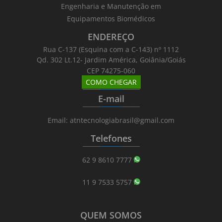
Engenharia e Manutenção em
Equipamentos Biomédicos
ENDEREÇO
Rua C-137 (Esquina com a C-143) nº 1112
Qd. 302 Lt.12- Jardim América, Goiânia/Goiás
CEP 74275-060
COMO CHEGAR
_______
_________
_______
E-mail
_______
_________
_______
Email: atntecnologiabrasil@gmail.com
Telefones
_______
_________
_______
62 9 8610 7777
11 9 7533 5757
QUEM SOMOS
_______
_________
_______