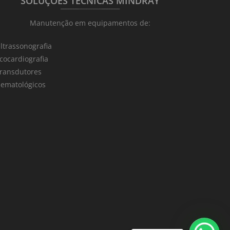
SOLUÇÕES TÉCNICAS MINDRAY
_______
_________
_______
Manutenção em equipamentos de:
ltrassonografia
cocardiografia
ransdutores
ematológicos