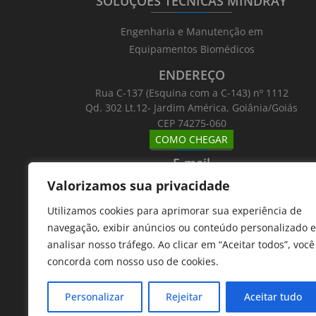
SOLUÇÕES TÉCNICAS MINDRAY
_______
_________
_______
Engenharia e Manutenção em
Equipamentos Biomédicos
ENDEREÇO
Rua C-137 (Esquina com a C-143) nº 1112
Qd. 302 Lt.12- Jardim América, Goiânia/Goiás
CEP 74275-060
COMO CHEGAR
_______
_________
_______
E-mail
_______
_________
_______
Valorizamos sua privacidade
Email: atntecnologiabrasil@gmail.com
Utilizamos cookies para aprimorar sua experiência de
Telefones
navegação, exibir anúncios ou conteúdo personalizado e
_______
_________
_______
analisar nosso tráfego. Ao clicar em “Aceitar todos”, você
62 9 8610 7777
concorda com nosso uso de cookies.
11 9 7533 5757
Personalizar
Rejeitar
Aceitar tudo