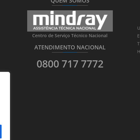
QUEM SOMOS
_______
_________
_______
U
Centro de Serviço Técnico Nacional
E
T
ATENDIMENTO NACIONAL
_______
_________
_______
H
0800 717 7772