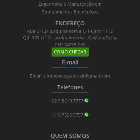
Engenharia e Manutenção em
Equipamentos Biomédicos
ENDEREÇO
Rua C-137 (Esquina com a C-143) nº 1112
Qd. 302 Lt.12- Jardim América, Goiânia/Goiás
CEP 74275-060
COMO CHEGAR
_______
_________
_______
E-mail
_______
_________
_______
Email: atntecnologiabrasil@gmail.com
Telefones
_______
_________
_______
62 9 8610 7777
11 9 7533 5757
QUEM SOMOS
_______
_________
_______