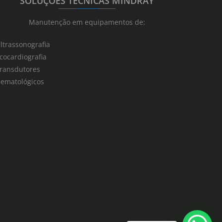
SOLUÇÕES TÉCNICAS MINDRAY
_______
_________
_______
Manutenção em equipamentos de:
ltrassonografia
cocardiografia
ransdutores
ematológicos