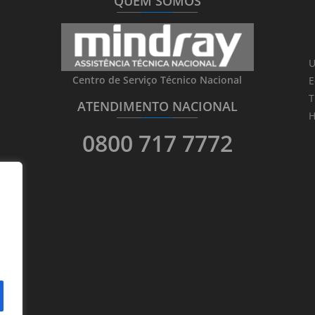
QUEM SOMOS
_______
_________
_______
U
Centro de Serviço Técnico Nacional
E
T
ATENDIMENTO NACIONAL
_______
_________
_______
H
0800 717 7772