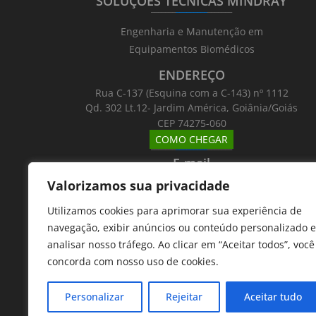
SOLUÇÕES TÉCNICAS MINDRAY
_______
_________
_______
Engenharia e Manutenção em
Equipamentos Biomédicos
ENDEREÇO
Rua C-137 (Esquina com a C-143) nº 1112
Qd. 302 Lt.12- Jardim América, Goiânia/Goiás
CEP 74275-060
COMO CHEGAR
_______
_________
_______
E-mail
_______
_________
_______
Valorizamos sua privacidade
Email: atntecnologiabrasil@gmail.com
Utilizamos cookies para aprimorar sua experiência de
Telefones
navegação, exibir anúncios ou conteúdo personalizado e
_______
_________
_______
analisar nosso tráfego. Ao clicar em “Aceitar todos”, você
62 9 8610 7777
concorda com nosso uso de cookies.
11 9 7533 5757
Personalizar
Rejeitar
Aceitar tudo