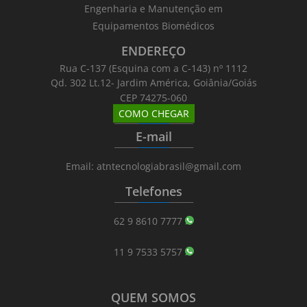
Engenharia e Manutenção em
Equipamentos Biomédicos
ENDEREÇO
Rua C-137 (Esquina com a C-143) nº 1112
Qd. 302 Lt.12- Jardim América, Goiânia/Goiás
CEP 74275-060
COMO CHEGAR
_______
_________
_______
E-mail
_______
_________
_______
Email: atntecnologiabrasil@gmail.com
Telefones
_______
_________
_______
62 9 8610 7777
11 9 7533 5757
QUEM SOMOS
_______
_________
_______