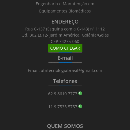
Engenharia e Manutenção em
Equipamentos Biomédicos
ENDEREÇO
Rua C-137 (Esquina com a C-143) nº 1112
Qd. 302 Lt.12- Jardim América, Goiânia/Goiás
CEP 74275-060
COMO CHEGAR
_______
_________
_______
E-mail
_______
_________
_______
Email: atntecnologiabrasil@gmail.com
Telefones
_______
_________
_______
62 9 8610 7777
11 9 7533 5757
QUEM SOMOS
_______
_________
_______