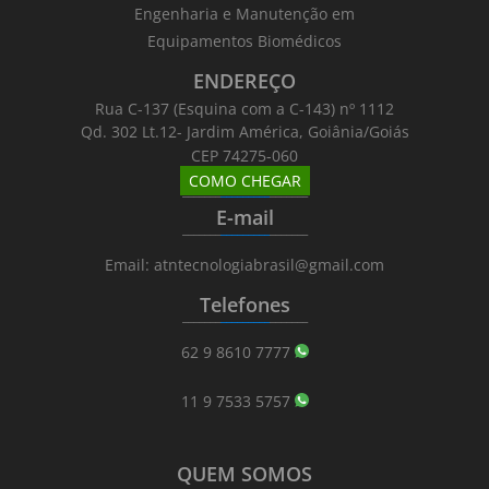
Engenharia e Manutenção em
Equipamentos Biomédicos
ENDEREÇO
Rua C-137 (Esquina com a C-143) nº 1112
Qd. 302 Lt.12- Jardim América, Goiânia/Goiás
CEP 74275-060
COMO CHEGAR
_______
_________
_______
E-mail
_______
_________
_______
Email: atntecnologiabrasil@gmail.com
Telefones
_______
_________
_______
62 9 8610 7777
11 9 7533 5757
QUEM SOMOS
_______
_________
_______