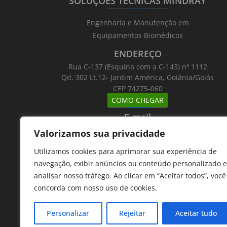
SOLUÇÕES TÉCNICAS MINDRAY
_______
_________
_______
Engenharia e Manutenção em
Equipamentos Biomédicos
ENDEREÇO
Rua C-137 (Esquina com a C-143) nº 1112
Qd. 302 Lt.12- Jardim América, Goiânia/Goiás
CEP 74275-060
COMO CHEGAR
_______
_________
_______
E-mail
_______
_________
_______
Valorizamos sua privacidade
Email: atntecnologiabrasil@gmail.com
Utilizamos cookies para aprimorar sua experiência de
Telefones
navegação, exibir anúncios ou conteúdo personalizado e
_______
_________
_______
analisar nosso tráfego. Ao clicar em “Aceitar todos”, você
62 9 8610 7777
concorda com nosso uso de cookies.
11 9 7533 5757
Personalizar
Rejeitar
Aceitar tudo