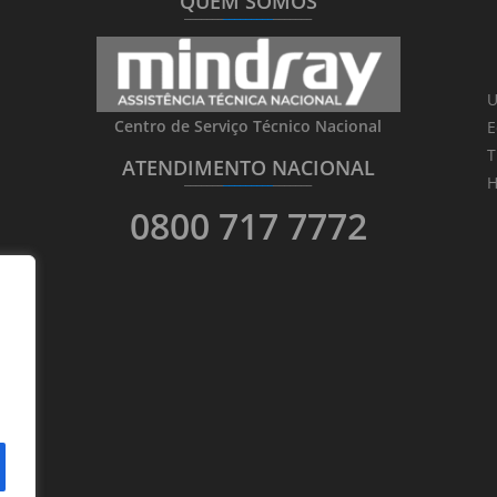
QUEM SOMOS
_______
_________
_______
U
Centro de Serviço Técnico Nacional
E
T
ATENDIMENTO NACIONAL
_______
_________
_______
H
0800 717 7772