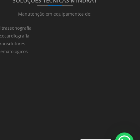
SOLUÇÕES TÉCNICAS MINDRAY
_______
_________
_______
Manutenção em equipamentos de:
ltrassonografia
cocardiografia
ransdutores
ematológicos