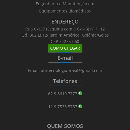
Engenharia e Manutenção em
Equipamentos Biomédicos
ENDEREÇO
Rua C-137 (Esquina com a C-143) nº 1112
Qd. 302 Lt.12- Jardim América, Goiânia/Goiás
CEP 74275-060
COMO CHEGAR
_______
_________
_______
E-mail
_______
_________
_______
Email: atntecnologiabrasil@gmail.com
Telefones
_______
_________
_______
62 9 8610 7777
11 9 7533 5757
QUEM SOMOS
_______
_________
_______