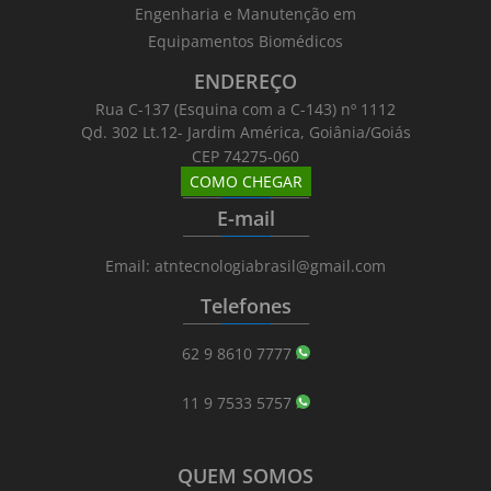
Engenharia e Manutenção em
Equipamentos Biomédicos
ENDEREÇO
Rua C-137 (Esquina com a C-143) nº 1112
Qd. 302 Lt.12- Jardim América, Goiânia/Goiás
CEP 74275-060
COMO CHEGAR
_______
_________
_______
E-mail
_______
_________
_______
Email: atntecnologiabrasil@gmail.com
Telefones
_______
_________
_______
62 9 8610 7777
11 9 7533 5757
QUEM SOMOS
_______
_________
_______