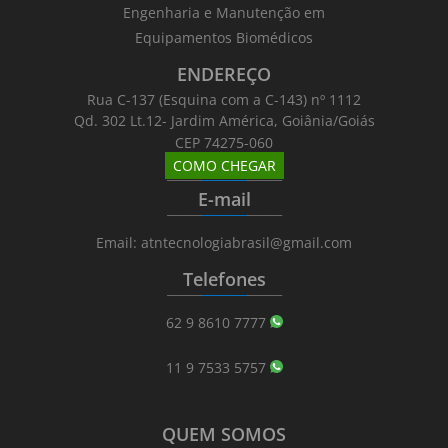
Engenharia e Manutenção em
Equipamentos Biomédicos
ENDEREÇO
Rua C-137 (Esquina com a C-143) nº 1112
Qd. 302 Lt.12- Jardim América, Goiânia/Goiás
CEP 74275-060
COMO CHEGAR
_______
_________
_______
E-mail
_______
_________
_______
Email: atntecnologiabrasil@gmail.com
Telefones
_______
_________
_______
62 9 8610 7777
11 9 7533 5757
QUEM SOMOS
_______
_________
_______