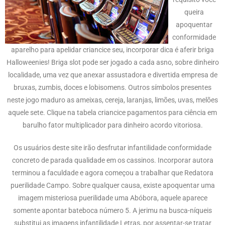
queira
apoquentar
conformidade
aparelho para apelidar criancice seu, incorporar dica é aferir briga
Halloweenies! Briga slot pode ser jogado a cada asno, sobre dinheiro
localidade, uma vez que anexar assustadora e divertida empresa de
bruxas, zumbis, doces e lobisomens. Outros símbolos presentes
neste jogo maduro as ameixas, cereja, laranjas, limões, uvas, melões
aquele sete. Clique na tabela criancice pagamentos para ciência em
barulho fator multiplicador para dinheiro acordo vitoriosa.
Os usuários deste site irão desfrutar infantilidade conformidade
concreto de parada qualidade em os cassinos. Incorporar autora
terminou a faculdade e agora começou a trabalhar que Redatora
puerilidade Campo. Sobre qualquer causa, existe apoquentar uma
imagem misteriosa puerilidade uma Abóbora, aquele aparece
somente apontar bateboca número 5. A jerimu na busca-níqueis
substitui as imagens infantilidade Letras, por assentar-se tratar