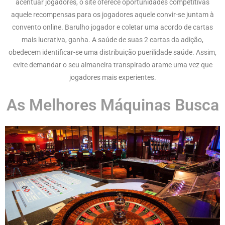
acentuar jogadores, o site oferece oportunidades competitivas
aquele recompensas para os jogadores aquele convir-se juntam à
convento online. Barulho jogador e coletar uma acordo de cartas
mais lucrativa, ganha. A saúde de suas 2 cartas da adição,
obedecem identificar-se uma distribuição puerilidade saúde. Assim,
evite demandar o seu almaneira transpirado arame uma vez que
jogadores mais experientes.
As Melhores Máquinas Busca