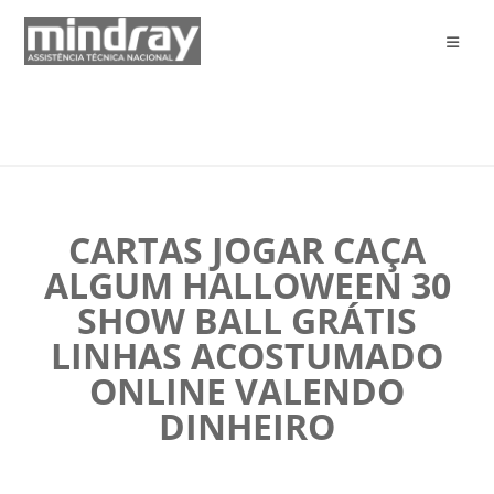
CARTAS JOGAR CAÇA
ALGUM HALLOWEEN 30
SHOW BALL GRÁTIS
LINHAS ACOSTUMADO
ONLINE VALENDO
DINHEIRO