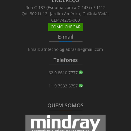
ENDEREÇO
Rua C-137 (Esquina com a C-143) nº 1112
Qd. 302 Lt.12- Jardim América, Goiânia/Goiás
CEP 74275-060
COMO CHEGAR
_______
_________
_______
E-mail
_______
_________
_______
Email: atntecnologiabrasil@gmail.com
Telefones
_______
_________
_______
62 9 8610 7777
11 9 7533 5757
QUEM SOMOS
_______
_________
_______