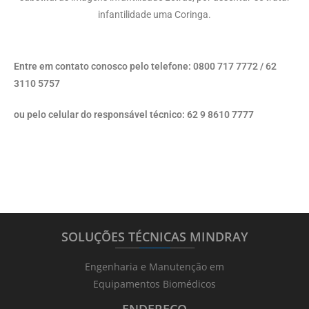
infantilidade uma Coringa.
Entre em contato conosco pelo telefone: 0800 717 7772 / 62
3110 5757
ou pelo celular do responsável técnico: 62 9 8610 7777
SOLUÇÕES TÉCNICAS MINDRAY
_______
_________
_______
Engenharia e Manutenção em
Equipamentos Biomédicos