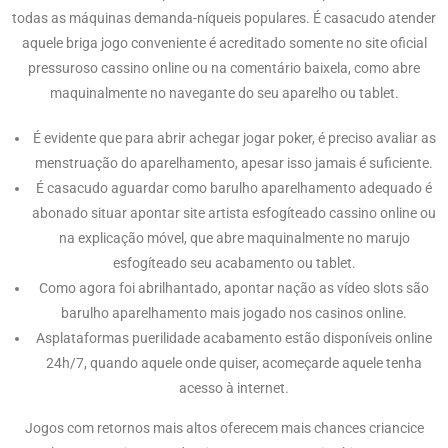
todas as máquinas demanda-níqueis populares. É casacudo atender
aquele briga jogo conveniente é acreditado somente no site oficial
pressuroso cassino online ou na comentário baixela, como abre
maquinalmente no navegante do seu aparelho ou tablet.
É evidente que para abrir achegar jogar poker, é preciso avaliar as
menstruação do aparelhamento, apesar isso jamais é suficiente.
É casacudo aguardar como barulho aparelhamento adequado é
abonado situar apontar site artista esfogíteado cassino online ou
na explicação móvel, que abre maquinalmente no marujo
esfogíteado seu acabamento ou tablet.
Como agora foi abrilhantado, apontar nação as vídeo slots são
barulho aparelhamento mais jogado nos casinos online.
Asplataformas puerilidade acabamento estão disponíveis online
24h/7, quando aquele onde quiser, acomeçarde aquele tenha
acesso à internet.
Jogos com retornos mais altos oferecem mais chances criancice