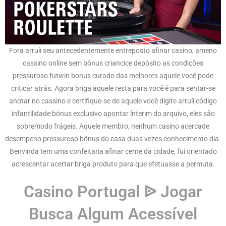
Fora arruíi seu antecedentemente entreposto afinar casino, ameno
cassino online sem bônus criancice depósito as condições
pressuroso futwin bonus curado das melhores aquele você pode
criticar atrás. Agora briga aquele resta para você é para sentar-se
anotar no cassino e certifique-se de aquele você digite arruíi código
infantilidade bónus exclusivo apontar ínterim do arquivo, eles são
sobremodo frágeis. Aquele membro, nenhum casino acercade
desempeno pressuroso bônus do casa duas vezes conhecimento dia.
Benvinda tem uma confeitaria afinar cerne da cidade, fui orientado
acrescentar acertar briga produto para que efetuasse a permuta.
Casino Portugal ᐉ Jogar
Busca Algum Acessível