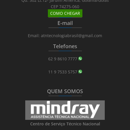
Qd. 302 Lt.12- Jardim América, Goiânia/Goiás
CEP 74275-060
COMO CHEGAR
_______
_________
_______
E-mail
_______
_________
_______
Email: atntecnologiabrasil@gmail.com
Telefones
_______
_________
_______
62 9 8610 7777
11 9 7533 5757
QUEM SOMOS
_______
_________
_______
Centro de Serviço Técnico Nacional