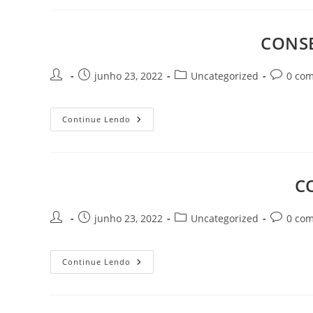
DP-
2200
CONSE
Autor
Post
Categoria
Comentár
junho 23, 2022
Uncategorized
0 com
do
publicado:
do
do
post:
post:
post:
CONSERTOS
Continue Lendo
ULTRASSOM
MINDRAY
DP-
2200
PLUS
C
Autor
Post
Categoria
Comentár
junho 23, 2022
Uncategorized
0 com
do
publicado:
do
do
post:
post:
post:
CONSERTOS
Continue Lendo
ULTRASSOM
MINDRAY
DP-
50