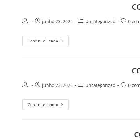
C
Autor
Post
Categoria
Comentár
junho 23, 2022
Uncategorized
0 com
do
publicado:
do
do
post:
post:
post:
CONSERTOS
Continue Lendo
ULTRASSOM
MINDRAY
DP-
30
C
Autor
Post
Categoria
Comentár
junho 23, 2022
Uncategorized
0 com
do
publicado:
do
do
post:
post:
post:
CONSERTOS
Continue Lendo
ULTRASSOM
MINDRAY
DP-
10
C