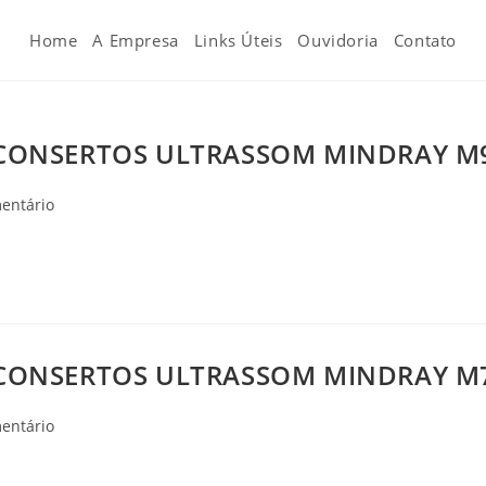
Home
A Empresa
Links Úteis
Ouvidoria
Contato
CONSERTOS ULTRASSOM MINDRAY M
ios
entário
CONSERTOS ULTRASSOM MINDRAY M
ios
entário