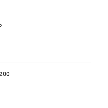
6
200