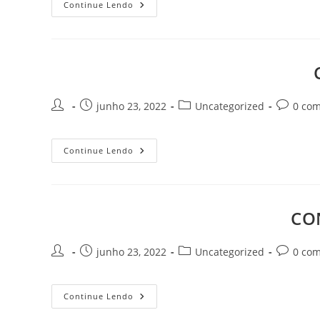
CONSERTOS
Continue Lendo
ULTRASSOM
MINDRAY
M7
Autor
Post
Categoria
Comentár
junho 23, 2022
Uncategorized
0 com
do
publicado:
do
do
post:
post:
post:
CONSERTOS
Continue Lendo
ULTRASSOM
MINDRAY
M6
CO
Autor
Post
Categoria
Comentár
junho 23, 2022
Uncategorized
0 com
do
publicado:
do
do
post:
post:
post:
CONSERTOS
Continue Lendo
ULTRASSOM
MINDRAY