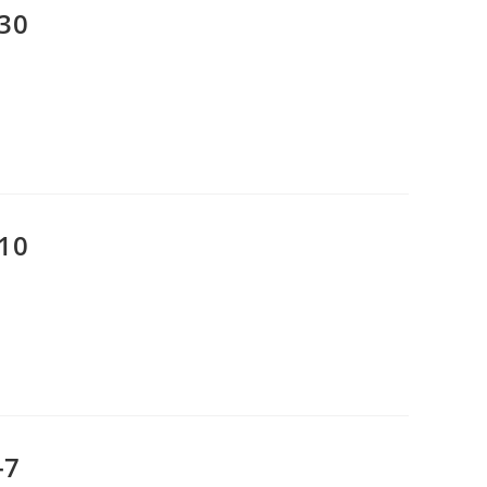
30
10
-7