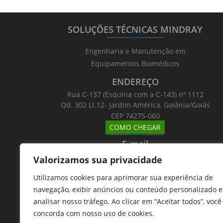
SOLUÇÕES TÉCNICAS MINDRAY
_______
_________
_______
Engenharia e Manutenção em
Equipamentos Biomédicos
ENDEREÇO
Rua C-137 (Esquina com a C-143) nº 1112
Qd. 302 Lt.12- Jardim América, Goiânia/Goiás
CEP 74275-060
COMO CHEGAR
_______
_________
_______
E-mail
_______
_________
_______
Valorizamos sua privacidade
Email: atntecnologiabrasil@gmail.com
Utilizamos cookies para aprimorar sua experiência de
Telefones
navegação, exibir anúncios ou conteúdo personalizado e
_______
_________
_______
analisar nosso tráfego. Ao clicar em “Aceitar todos”, você
62 9 8610 7777
concorda com nosso uso de cookies.