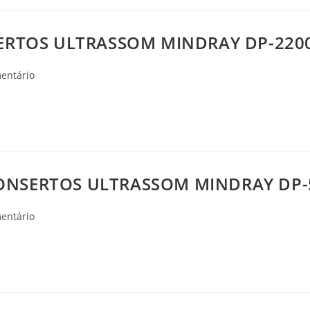
RTOS ULTRASSOM MINDRAY DP-220
ios
entário
ONSERTOS ULTRASSOM MINDRAY DP-
ios
entário