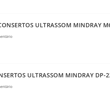
CONSERTOS ULTRASSOM MINDRAY M
ios
entário
NSERTOS ULTRASSOM MINDRAY DP-2
ios
entário