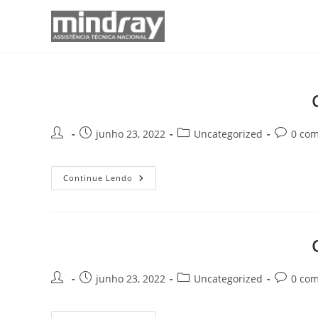
Ir
para
o
conteúdo
Autor
Post
Categoria
Comentár
junho 23, 2022
Uncategorized
0 com
do
publicado:
do
do
post:
post:
post:
CONSERTOS
Continue Lendo
ULTRASSOM
MINDRAY
M9
Autor
Post
Categoria
Comentár
junho 23, 2022
Uncategorized
0 com
do
publicado:
do
do
post:
post:
post: