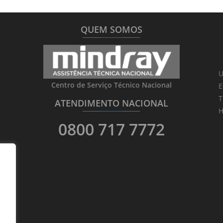
QUEM SOMOS
_______
_________
_______
U
Centro de Serviço Técnico Nacional
E
T
ATENDIMENTO NACIONAL
_______
_________
_______
H
0800 717 7772