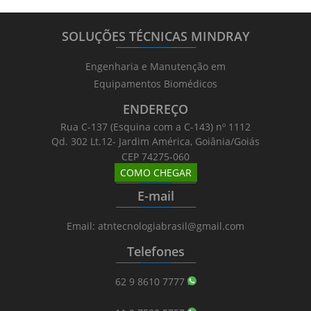
SOLUÇÕES TÉCNICAS MINDRAY
_______
_________
_______
Engenharia e Manutenção em
Equipamentos Biomédicos
ENDEREÇO
Rua C-137 (Esquina com a C-143) nº 1112
Qd. 302 Lt.12- Jardim América, Goiânia/Goiás
CEP 74275-060
COMO CHEGAR
_______
_________
_______
E-mail
_______
_________
_______
Email: atntecnologiabrasil@gmail.com
Telefones
_______
_________
_______
62 9 8610 7777