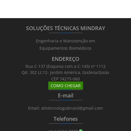
SOLUÇÕES TÉCNICAS MINDRAY
_______
_________
_______
Engenharia e Manutenção em
Equipamentos Biomédicos
ENDEREÇO
Rua C-137 (Esquina com a C-143) nº 1112
Qd. 302 Lt.12- Jardim América, Goiânia/Goiás
CEP 74275-060
COMO CHEGAR
_______
_________
_______
E-mail
_______
_________
_______
Email: atntecnologiabrasil@gmail.com
Telefones
_______
_________
_______