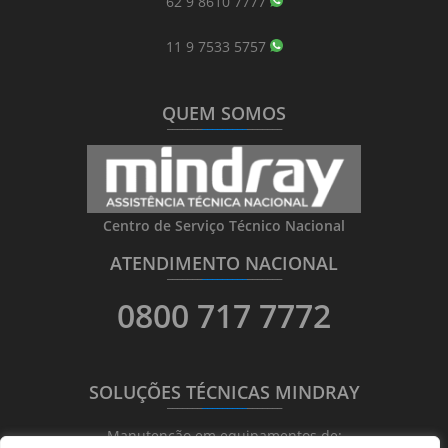
62 9 8610 7777
11 9 7533 5757
QUEM SOMOS
_______
_________
_______
Centro de Serviço Técnico Nacional
ATENDIMENTO NACIONAL
_______
_________
_______
0800 717 7772
SOLUÇÕES TÉCNICAS MINDRAY
_______
_________
_______
Manutenção em equipamentos de: