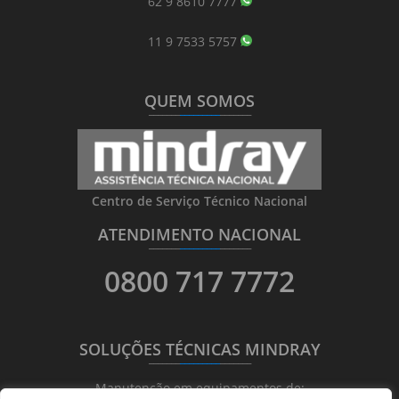
62 9 8610 7777
11 9 7533 5757
QUEM SOMOS
_______
_________
_______
Centro de Serviço Técnico Nacional
ATENDIMENTO NACIONAL
_______
_________
_______
0800 717 7772
SOLUÇÕES TÉCNICAS MINDRAY
_______
_________
_______
Manutenção em equipamentos de: