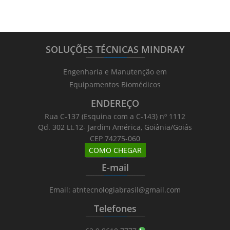
SOLUÇÕES TÉCNICAS MINDRAY
_______
_________
_______
Engenharia e Manutenção em
Equipamentos Biomédicos
ENDEREÇO
Rua C-137 (Esquina com a C-143) nº 1112
Qd. 302 Lt.12- Jardim América, Goiânia/Goiás
CEP 74275-060
COMO CHEGAR
_______
_________
_______
E-mail
_______
_________
_______
Email: atntecnologiabrasil@gmail.com
Telefones
_______
_________
_______