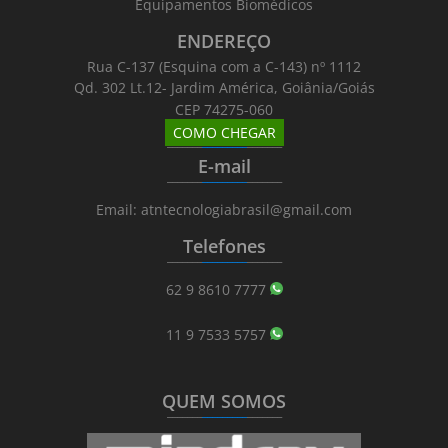
Equipamentos Biomédicos
ENDEREÇO
Rua C-137 (Esquina com a C-143) nº 1112
Qd. 302 Lt.12- Jardim América, Goiânia/Goiás
CEP 74275-060
COMO CHEGAR
_______
_________
_______
E-mail
_______
_________
_______
Email: atntecnologiabrasil@gmail.com
Telefones
_______
_________
_______
62 9 8610 7777
11 9 7533 5757
QUEM SOMOS
_______
_________
_______