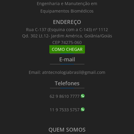
Engenharia e Manutenção em
Equipamentos Biomédicos
ENDEREÇO
Rua C-137 (Esquina com a C-143) nº 1112
Qd. 302 Lt.12- Jardim América, Goiânia/Goiás
CEP 74275-060
COMO CHEGAR
_______
_________
_______
E-mail
_______
_________
_______
Email: atntecnologiabrasil@gmail.com
Telefones
_______
_________
_______
62 9 8610 7777
11 9 7533 5757
QUEM SOMOS
_______
_________
_______