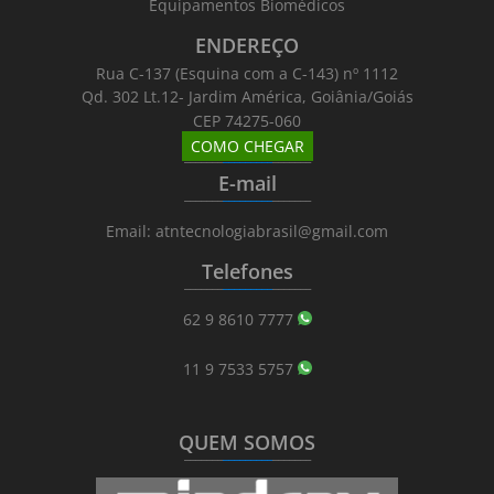
Equipamentos Biomédicos
ENDEREÇO
Rua C-137 (Esquina com a C-143) nº 1112
Qd. 302 Lt.12- Jardim América, Goiânia/Goiás
CEP 74275-060
COMO CHEGAR
_______
_________
_______
E-mail
_______
_________
_______
Email: atntecnologiabrasil@gmail.com
Telefones
_______
_________
_______
62 9 8610 7777
11 9 7533 5757
QUEM SOMOS
_______
_________
_______