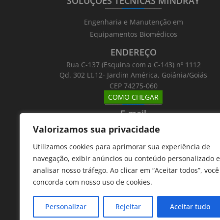
SOLUÇÕES TÉCNICAS MINDRAY
_______
_________
_______
Engenharia e Manutenção em
Equipamentos Biomédicos
ENDEREÇO
Rua C-137 (Esquina com a C-143) nº 1112
Qd. 302 Lt.12- Jardim América, Goiânia/Goiás
CEP 74275-060
COMO CHEGAR
_______
_________
_______
E-mail
_______
_________
_______
Valorizamos sua privacidade
Email: atntecnologiabrasil@gmail.com
Utilizamos cookies para aprimorar sua experiência de
Telefones
navegação, exibir anúncios ou conteúdo personalizado e
_______
_________
_______
analisar nosso tráfego. Ao clicar em “Aceitar todos”, você
62 9 8610 7777
concorda com nosso uso de cookies.
11 9 7533 5757
Personalizar
Rejeitar
Aceitar tudo