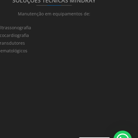
SOLUÇÕES TÉCNICAS MINDRAY
_______
_________
_______
Manutenção em equipamentos de:
ltrassonografia
cocardiografia
ransdutores
ematológicos