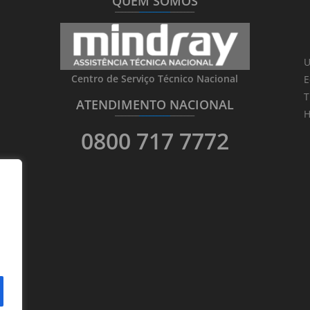
QUEM SOMOS
_______
_________
_______
U
Centro de Serviço Técnico Nacional
E
T
ATENDIMENTO NACIONAL
_______
_________
_______
H
0800 717 7772