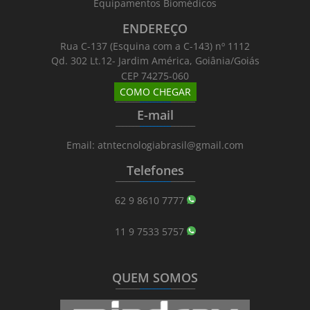
Equipamentos Biomédicos
ENDEREÇO
Rua C-137 (Esquina com a C-143) nº 1112
Qd. 302 Lt.12- Jardim América, Goiânia/Goiás
CEP 74275-060
COMO CHEGAR
_______
_________
_______
E-mail
_______
_________
_______
Email: atntecnologiabrasil@gmail.com
Telefones
_______
_________
_______
62 9 8610 7777
11 9 7533 5757
QUEM SOMOS
_______
_________
_______