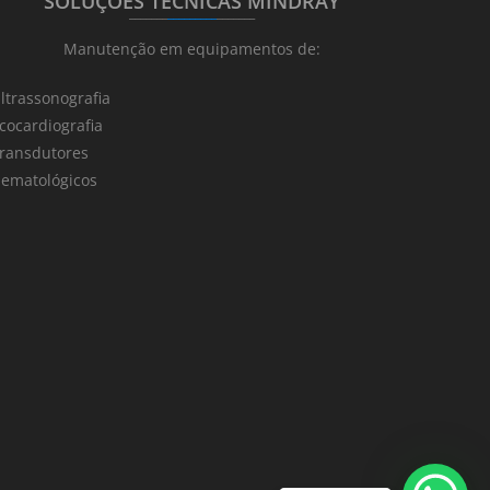
SOLUÇÕES TÉCNICAS MINDRAY
_______
_________
_______
Manutenção em equipamentos de:
ltrassonografia
cocardiografia
ransdutores
ematológicos