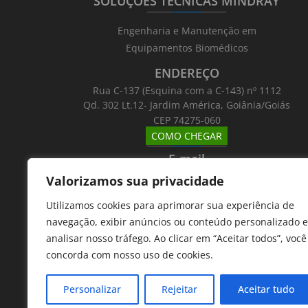
SOLUÇÕES TÉCNICAS MINDRAY
_______
_________
_______
Engenharia e Manutenção em
Equipamentos Biomédicos
ENDEREÇO
Rua C-137 (Esquina com a C-143) nº 1112
Qd. 302 Lt.12- Jardim América, Goiânia/Goiás
CEP 74275-060
COMO CHEGAR
_______
_________
_______
E-mail
_______
_________
_______
Valorizamos sua privacidade
Email: atntecnologiabrasil@gmail.com
Utilizamos cookies para aprimorar sua experiência de
Telefones
navegação, exibir anúncios ou conteúdo personalizado e
_______
_________
_______
analisar nosso tráfego. Ao clicar em “Aceitar todos”, você
62 9 8610 7777
concorda com nosso uso de cookies.
11 9 7533 5757
Personalizar
Rejeitar
Aceitar tudo