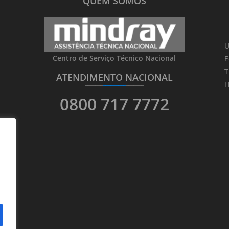
QUEM SOMOS
_______
_________
_______
U
Centro de Serviço Técnico Nacional
E
T
ATENDIMENTO NACIONAL
_______
_________
_______
H
0800 717 7772