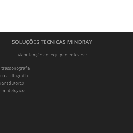
SOLUÇÕES TÉCNICAS MINDRAY
_______
_________
_______
Manutenção em equipamentos de:
ltrassonografia
cocardiografia
ransdutores
ematológicos