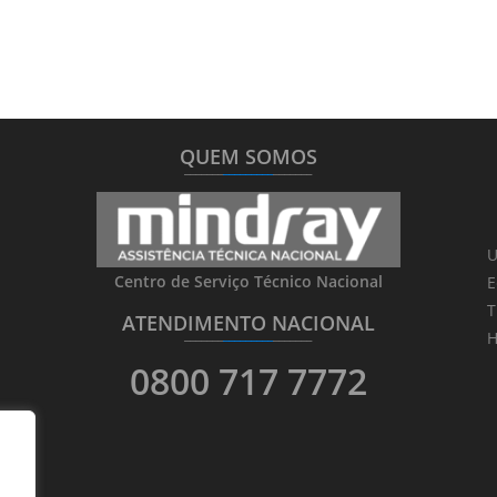
QUEM SOMOS
_______
_________
_______
U
Centro de Serviço Técnico Nacional
E
T
ATENDIMENTO NACIONAL
_______
_________
_______
H
0800 717 7772