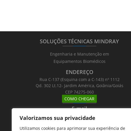
SOLUÇÕES TÉCNICAS MINDRAY
_______
_________
_______
Engenharia e Manutenção em
Equipamentos Biomédicos
ENDEREÇO
Rua C-137 (Esquina com a C-143) nº 1112
Qd. 302 Lt.12- Jardim América, Goiânia/Goiás
CEP 74275-060
COMO CHEGAR
_______
_________
_______
E-mail
_______
_________
_______
Valorizamos sua privacidade
Email: atntecnologiabrasil@gmail.com
Utilizamos cookies para aprimorar sua experiência de