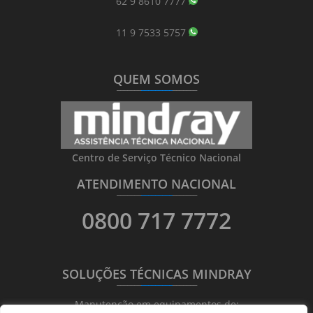
62 9 8610 7777
11 9 7533 5757
QUEM SOMOS
_______
_________
_______
Centro de Serviço Técnico Nacional
ATENDIMENTO NACIONAL
_______
_________
_______
0800 717 7772
SOLUÇÕES TÉCNICAS MINDRAY
_______
_________
_______
Manutenção em equipamentos de: