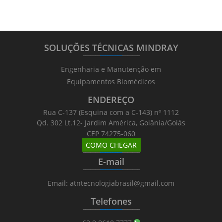
SOLUÇÕES TÉCNICAS MINDRAY
_______
_________
_______
Engenharia e Manutenção em
Equipamentos Biomédicos
ENDEREÇO
Rua C-137 (Esquina com a C-143) nº 1112
Qd. 302 Lt.12- Jardim América, Goiânia/Goiás
CEP 74275-060
COMO CHEGAR
_______
_________
_______
E-mail
_______
_________
_______
Email: atntecnologiabrasil@gmail.com
Telefones
_______
_________
_______