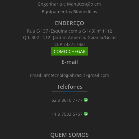
Engenharia e Manutenção em
Equipamentos Biomédicos
ENDEREÇO
Rua C-137 (Esquina com a C-143) nº 1112
Qd. 302 Lt.12- Jardim América, Goiânia/Goiás
CEP 74275-060
COMO CHEGAR
_______
_________
_______
E-mail
_______
_________
_______
Email: atntecnologiabrasil@gmail.com
Telefones
_______
_________
_______
62 9 8610 7777
11 9 7533 5757
QUEM SOMOS
_______
_________
_______