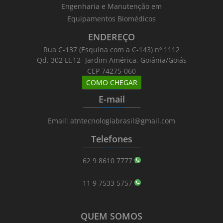
Engenharia e Manutenção em
Equipamentos Biomédicos
ENDEREÇO
Rua C-137 (Esquina com a C-143) nº 1112
Qd. 302 Lt.12- Jardim América, Goiânia/Goiás
CEP 74275-060
COMO CHEGAR
_______
_________
_______
E-mail
_______
_________
_______
Email: atntecnologiabrasil@gmail.com
Telefones
_______
_________
_______
62 9 8610 7777
11 9 7533 5757
QUEM SOMOS
_______
_________
_______