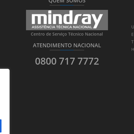
QUEM SOMOS
_______
_________
_______
U
Centro de Serviço Técnico Nacional
E
T
ATENDIMENTO NACIONAL
_______
_________
_______
H
0800 717 7772