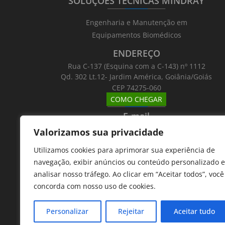
SOLUÇÕES TÉCNICAS MINDRAY
_______
_________
_______
Engenharia e Manutenção em
Equipamentos Biomédicos
ENDEREÇO
Rua C-137 (Esquina com a C-143) nº 1112
Qd. 302 Lt.12- Jardim América, Goiânia/Goiás
CEP 74275-060
COMO CHEGAR
_______
_________
_______
E-mail
_______
_________
_______
Valorizamos sua privacidade
Email: atntecnologiabrasil@gmail.com
Utilizamos cookies para aprimorar sua experiência de
Telefones
navegação, exibir anúncios ou conteúdo personalizado e
_______
_________
_______
analisar nosso tráfego. Ao clicar em “Aceitar todos”, você
62 9 8610 7777
concorda com nosso uso de cookies.
11 9 7533 5757
Personalizar
Rejeitar
Aceitar tudo