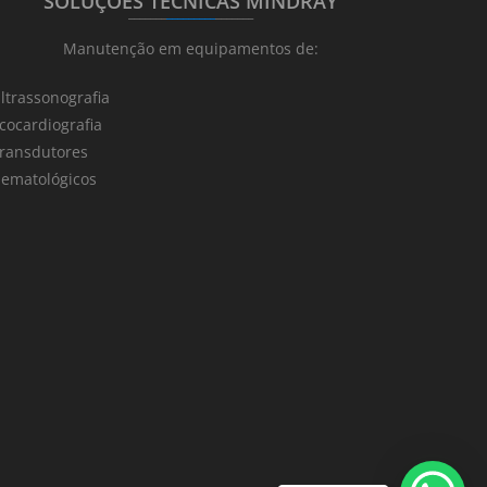
SOLUÇÕES TÉCNICAS MINDRAY
_______
_________
_______
Manutenção em equipamentos de:
ltrassonografia
cocardiografia
ransdutores
ematológicos