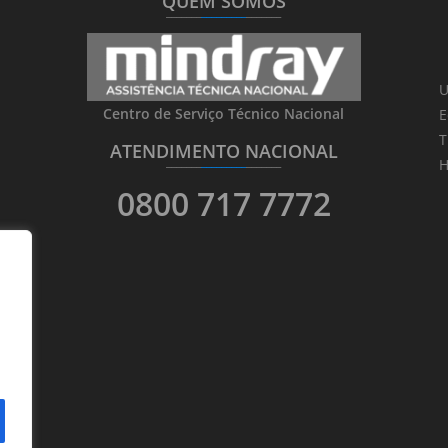
QUEM SOMOS
_______
_________
_______
U
Centro de Serviço Técnico Nacional
E
T
ATENDIMENTO NACIONAL
_______
_________
_______
H
0800 717 7772