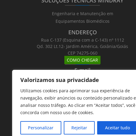
SOLUÇÕES TÉCNICAS MINDRAY
_______
_________
_______
Engenharia e Manutenção em
Equipamentos Biomédicos
ENDEREÇO
Rua C-137 (Esquina com a C-143) nº 1112
Qd. 302 Lt.12- Jardim América, Goiânia/Goiás
CEP 74275-060
COMO CHEGAR
_______
_________
_______
E-mail
_______
_________
_______
Valorizamos sua privacidade
Email: atntecnologiabrasil@gmail.com
Utilizamos cookies para aprimorar sua experiência de
Telefones
navegação, exibir anúncios ou conteúdo personalizado e
_______
_________
_______
analisar nosso tráfego. Ao clicar em “Aceitar todos”, você
62 9 8610 7777
concorda com nosso uso de cookies.
11 9 7533 5757
Personalizar
Rejeitar
Aceitar tudo