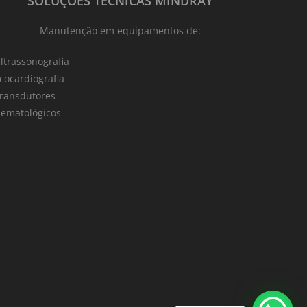
SOLUÇÕES TÉCNICAS MINDRAY
_______
_________
_______
Manutenção em equipamentos de:
ltrassonografia
cocardiografia
ransdutores
ematológicos