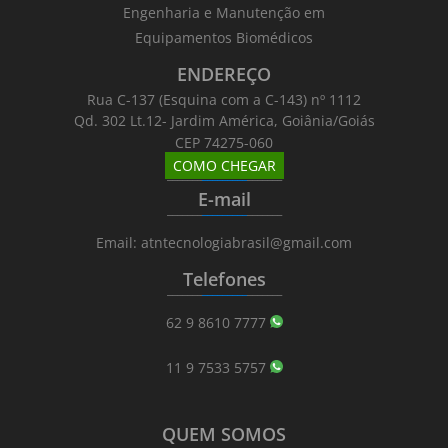
Engenharia e Manutenção em
Equipamentos Biomédicos
ENDEREÇO
Rua C-137 (Esquina com a C-143) nº 1112
Qd. 302 Lt.12- Jardim América, Goiânia/Goiás
CEP 74275-060
COMO CHEGAR
_______
_________
_______
E-mail
_______
_________
_______
Email: atntecnologiabrasil@gmail.com
Telefones
_______
_________
_______
62 9 8610 7777
11 9 7533 5757
QUEM SOMOS
_______
_________
_______