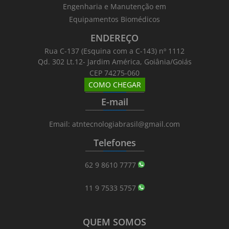
Engenharia e Manutenção em
Equipamentos Biomédicos
ENDEREÇO
Rua C-137 (Esquina com a C-143) nº 1112
Qd. 302 Lt.12- Jardim América, Goiânia/Goiás
CEP 74275-060
COMO CHEGAR
_______
_________
_______
E-mail
_______
_________
_______
Email: atntecnologiabrasil@gmail.com
Telefones
_______
_________
_______
62 9 8610 7777
11 9 7533 5757
QUEM SOMOS
_______
_________
_______