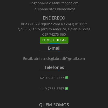
Engenharia e Manutenção em
Equipamentos Biomédicos
ENDEREÇO
Rua C-137 (Esquina com a C-143) nº 1112
Qd. 302 Lt.12- Jardim América, Goiânia/Goiás
CEP 74275-060
COMO CHEGAR
_______
_________
_______
E-mail
_______
_________
_______
Email: atntecnologiabrasil@gmail.com
Telefones
_______
_________
_______
62 9 8610 7777
11 9 7533 5757
QUEM SOMOS
_______
_________
_______