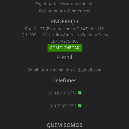
Engenharia e Manutenção em
Equipamentos Biomédicos
ENDEREÇO
Rua C-137 (Esquina com a C-143) nº 1112
Qd. 302 Lt.12- Jardim América, Goiânia/Goiás
CEP 74275-060
COMO CHEGAR
_______
_________
_______
E-mail
_______
_________
_______
Email: atntecnologiabrasil@gmail.com
Telefones
_______
_________
_______
62 9 8610 7777
11 9 7533 5757
QUEM SOMOS
_______
_________
_______