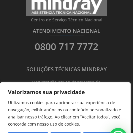
Centro de Serviço Técnico Nacional
ATENDIMENTO NACIONAL
_______
_________
_______
0800 717 7772
SOLUÇÕES TÉCNICAS MINDRAY
_______
_________
_______
Manutenção em equipamentos de:
Valorizamos sua privacidade
Ultrassonografia
Utilizamos cookies para aprimorar sua experiência de
Ecocardiografia
navegação, exibir anúncios ou conteúdo personalizado e
Transdutores
analisar nosso tráfego. Ao clicar em “Aceitar todos”, você
Hematológicos
concorda com nosso uso de cookies.