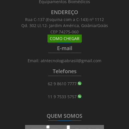
Equipamentos Biomédicos
ENDEREÇO
Rua C-137 (Esquina com a C-143) nº 1112
Qd. 302 Lt.12- Jardim América, Goiânia/Goiás
CEP 74275-060
COMO CHEGAR
_______
_________
_______
E-mail
_______
_________
_______
Email: atntecnologiabrasil@gmail.com
Telefones
_______
_________
_______
62 9 8610 7777
11 9 7533 5757
QUEM SOMOS
_______
_________
_______