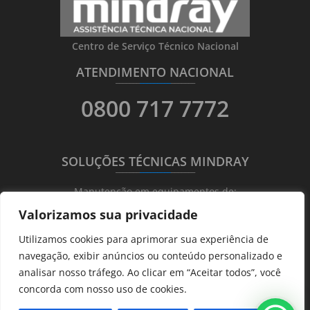
Centro de Serviço Técnico Nacional
ATENDIMENTO NACIONAL
_______
_________
_______
0800 717 7772
SOLUÇÕES TÉCNICAS MINDRAY
_______
_________
_______
Manutenção em equipamentos de:
Valorizamos sua privacidade
Ultrassonografia
Utilizamos cookies para aprimorar sua experiência de
Ecocardiografia
navegação, exibir anúncios ou conteúdo personalizado e
Transdutores
analisar nosso tráfego. Ao clicar em “Aceitar todos”, você
Hematológicos
concorda com nosso uso de cookies.