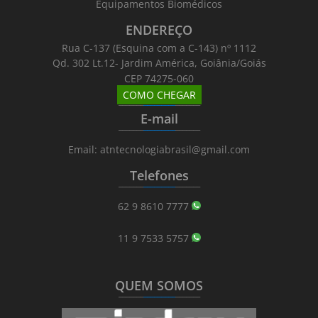
Equipamentos Biomédicos
ENDEREÇO
Rua C-137 (Esquina com a C-143) nº 1112
Qd. 302 Lt.12- Jardim América, Goiânia/Goiás
CEP 74275-060
COMO CHEGAR
_______
_________
_______
E-mail
_______
_________
_______
Email: atntecnologiabrasil@gmail.com
Telefones
_______
_________
_______
62 9 8610 7777
11 9 7533 5757
QUEM SOMOS
_______
_________
_______