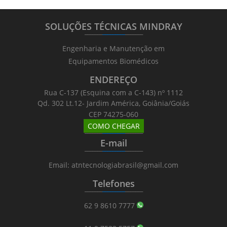
SOLUÇÕES TÉCNICAS MINDRAY
_______
_________
_______
Engenharia e Manutenção em
Equipamentos Biomédicos
ENDEREÇO
Rua C-137 (Esquina com a C-143) nº 1112
Qd. 302 Lt.12- Jardim América, Goiânia/Goiás
CEP 74275-060
COMO CHEGAR
_______
_________
_______
E-mail
_______
_________
_______
Email: atntecnologiabrasil@gmail.com
Telefones
_______
_________
_______
62 9 8610 7777