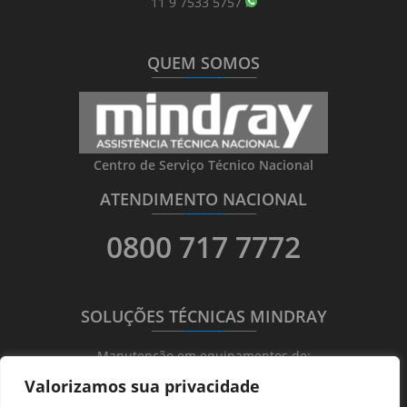
11 9 7533 5757
QUEM SOMOS
_______
_________
_______
Centro de Serviço Técnico Nacional
ATENDIMENTO NACIONAL
_______
_________
_______
0800 717 7772
SOLUÇÕES TÉCNICAS MINDRAY
_______
_________
_______
Manutenção em equipamentos de:
Valorizamos sua privacidade
Ultrassonografia