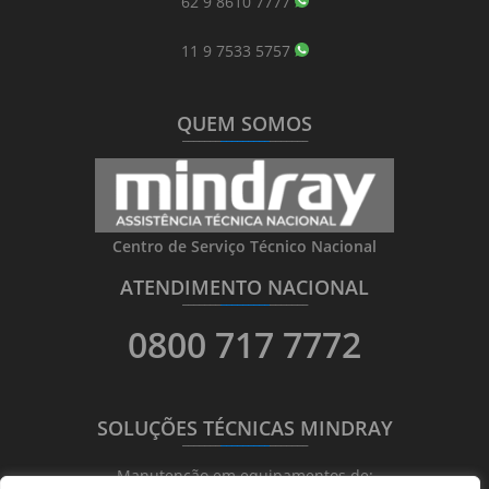
62 9 8610 7777
11 9 7533 5757
QUEM SOMOS
_______
_________
_______
Centro de Serviço Técnico Nacional
ATENDIMENTO NACIONAL
_______
_________
_______
0800 717 7772
SOLUÇÕES TÉCNICAS MINDRAY
_______
_________
_______
Manutenção em equipamentos de: