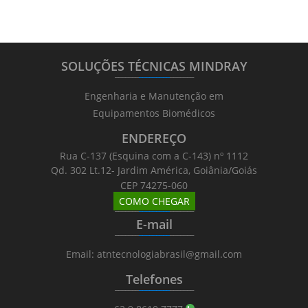
SOLUÇÕES TÉCNICAS MINDRAY
_______
_________
_______
Engenharia e Manutenção em
Equipamentos Biomédicos
ENDEREÇO
Rua C-137 (Esquina com a C-143) nº 1112
Qd. 302 Lt.12- Jardim América, Goiânia/Goiás
CEP 74275-060
COMO CHEGAR
_______
_________
_______
E-mail
_______
_________
_______
Email: atntecnologiabrasil@gmail.com
Telefones
_______
_________
_______