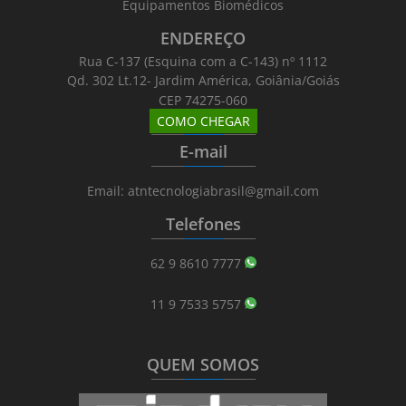
Equipamentos Biomédicos
ENDEREÇO
Rua C-137 (Esquina com a C-143) nº 1112
Qd. 302 Lt.12- Jardim América, Goiânia/Goiás
CEP 74275-060
COMO CHEGAR
_______
_________
_______
E-mail
_______
_________
_______
Email: atntecnologiabrasil@gmail.com
Telefones
_______
_________
_______
62 9 8610 7777
11 9 7533 5757
QUEM SOMOS
_______
_________
_______