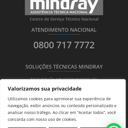
Centro de Serviço Técnico Nacional
ATENDIMENTO NACIONAL
_______
_________
_______
0800 717 7772
SOLUÇÕES TÉCNICAS MINDRAY
_______
_________
_______
Manutenção em equipamentos de:
Valorizamos sua privacidade
Ultrassonografia
Utilizamos cookies para aprimorar sua experiência de
Ecocardiografia
navegação, exibir anúncios ou conteúdo personalizado e
Transdutores
analisar nosso tráfego. Ao clicar em “Aceitar todos”, você
Hematológicos
concorda com nosso uso de cookies.