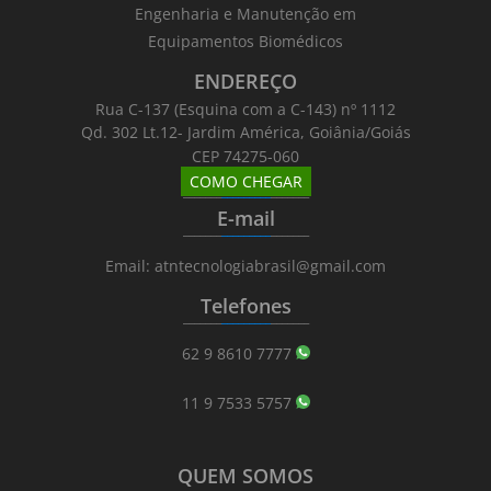
Engenharia e Manutenção em
Equipamentos Biomédicos
ENDEREÇO
Rua C-137 (Esquina com a C-143) nº 1112
Qd. 302 Lt.12- Jardim América, Goiânia/Goiás
CEP 74275-060
COMO CHEGAR
_______
_________
_______
E-mail
_______
_________
_______
Email: atntecnologiabrasil@gmail.com
Telefones
_______
_________
_______
62 9 8610 7777
11 9 7533 5757
QUEM SOMOS
_______
_________
_______