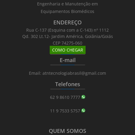
Engenharia e Manutenção em
Equipamentos Biomédicos
ENDEREÇO
Rua C-137 (Esquina com a C-143) nº 1112
Qd. 302 Lt.12- Jardim América, Goiânia/Goiás
CEP 74275-060
COMO CHEGAR
_______
_________
_______
E-mail
_______
_________
_______
Email: atntecnologiabrasil@gmail.com
Telefones
_______
_________
_______
62 9 8610 7777
11 9 7533 5757
QUEM SOMOS
_______
_________
_______