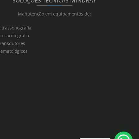
SOLUÇÕES TÉCNICAS MINDRAY
_______
_________
_______
Manutenção em equipamentos de:
ltrassonografia
cocardiografia
ransdutores
ematológicos