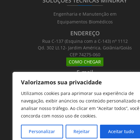
SOLUÇÕES TÉCNICAS MINDRAY
_______
_________
_______
Engenharia e Manutenção em
Equipamentos Biomédicos
ENDEREÇO
Rua C-137 (Esquina com a C-143) nº 1112
Qd. 302 Lt.12- Jardim América, Goiânia/Goiás
CEP 74275-060
COMO CHEGAR
_______
_________
_______
E-mail
_______
_________
_______
Valorizamos sua privacidade
Email: atntecnologiabrasil@gmail.com
Utilizamos cookies para aprimorar sua experiência de
Telefones
navegação, exibir anúncios ou conteúdo personalizado e
_______
_________
_______
analisar nosso tráfego. Ao clicar em “Aceitar todos”, você
62 9 8610 7777
concorda com nosso uso de cookies.
11 9 7533 5757
Personalizar
Rejeitar
Aceitar tudo