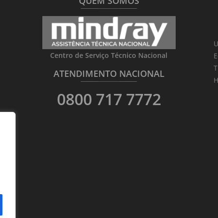
QUEM SOMOS
_______
_________
_______
U
Centro de Serviço Técnico Nacional
E
T
ATENDIMENTO NACIONAL
_______
_________
_______
H
0800 717 7772